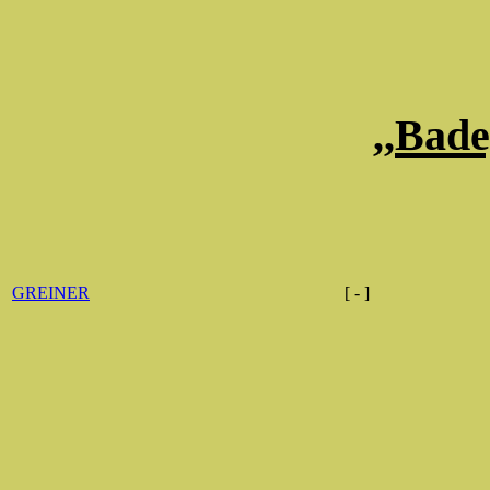
,,Bad
GREINER
[ - ]