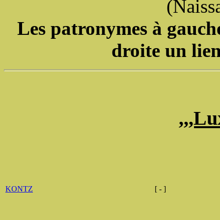
(Naiss
Les patronymes à gauche 
droite un lie
,,,L
KONTZ
[ - ]